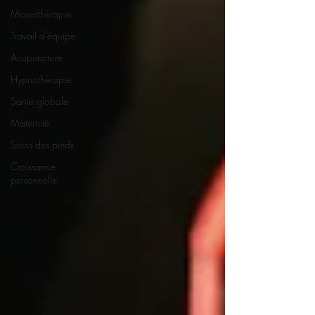
Massothérapie
Travail d'équipe
Acupuncture
Hypnothérapie
Santé globale
Maternité
Soins des pieds
Croissance
personnelle