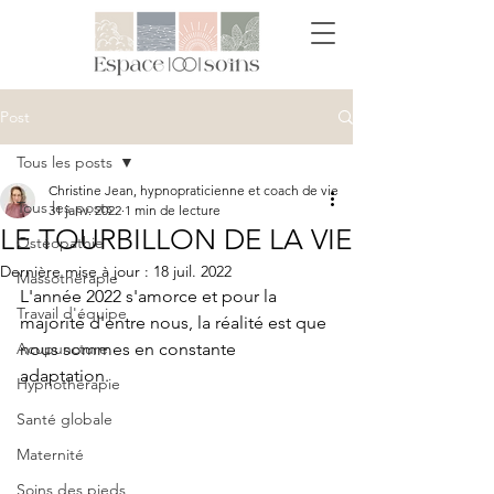
Post
Tous les posts
Christine Jean, hypnopraticienne et coach de vie
Tous les posts
31 janv. 2022
1 min de lecture
LE TOURBILLON DE LA VIE
Ostéopathie
Dernière mise à jour :
18 juil. 2022
Massothérapie
L'année 2022 s'amorce et pour la 
Travail d'équipe
majorité d'entre nous, la réalité est que 
Acupuncture
nous sommes en constante 
adaptation. 
Hypnothérapie
Santé globale
Maternité
Soins des pieds