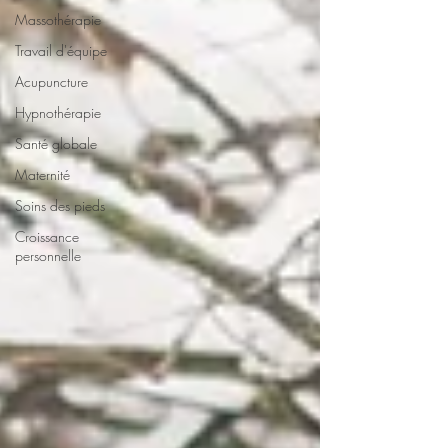
Massothérapie
Travail d'équipe
Acupuncture
Hypnothérapie
Santé globale
Maternité
Soins des pieds
Croissance
personnelle