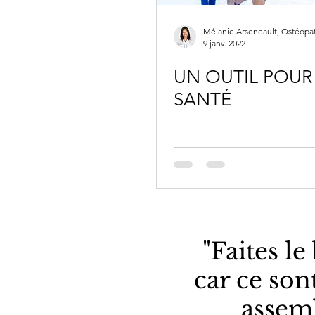
Mélanie Arseneault, Ostéopa
9 janv. 2022
UN OUTIL POUR
SANTÉ
"Faites le
car ce son
assemb